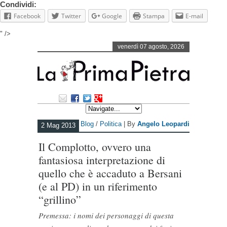
Condividi:
Facebook
Twitter
Google
Stampa
E-mail
" />
venerdì 07 agosto, 2026
Blog
/
Politica
| By
Angelo Leopardi
2 Mag 2013
Il Complotto, ovvero una
fantasiosa interpretazione di
quello che è accaduto a Bersani
(e al PD) in un riferimento
“grillino”
Premessa: i nomi dei personaggi di questa