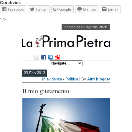
Condividi:
Facebook
Twitter
Google
Stampa
E-mail
" />
domenica 09 agosto, 2026
23 Feb 2013
In evidenza
/
Politica
| By
Altri blogger
Il mio giuramento