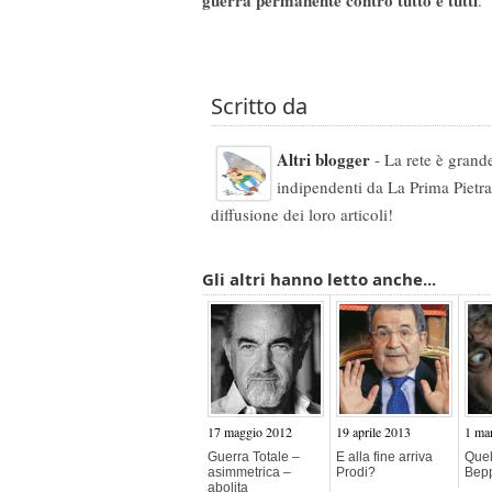
guerra permanente contro tutto e tutti
.
Scritto da
Altri blogger
- La rete è grande 
indipendenti da La Prima Pietra.
diffusione dei loro articoli!
Gli altri hanno letto anche...
17 maggio 2012
19 aprile 2013
1 ma
Guerra Totale –
E alla fine arriva
Quel
asimmetrica –
Prodi?
Bepp
abolita