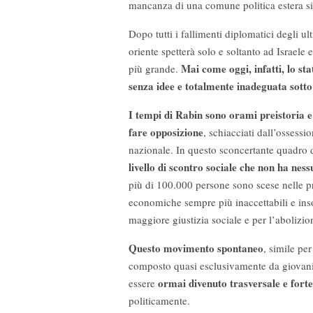
mancanza di una comune politica estera si t
Dopo tutti i fallimenti diplomatici degli u
oriente spetterà solo e soltanto ad Israele e
Mai come oggi, infatti, lo st
più grande.
senza idee e totalmente inadeguata sotto 
I tempi di Rabin sono orami preistoria e g
fare opposizione
, schiacciati dall’ossessio
nazionale. In questo sconcertante quadro 
livello di scontro sociale che non ha nes
più di 100.000 persone sono scese nelle pri
economiche sempre più inaccettabili e ins
maggiore giustizia sociale e per l’abolizio
Questo movimento spontaneo
, simile pe
composto quasi esclusivamente da giovani,
ormai divenuto trasversale e fort
essere
politicamente.