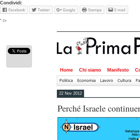
Condividi:
Facebook
Twitter
Google
Stampa
E-mail
" />
Home
Chi siamo
Manifesto
Co
Politica
Economia
Lavoro
Cultura
Pa
22 Nov 2012
Perché Israele continu