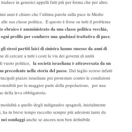
raduce in generici appelli fatti più per forma che per altro.
ltimi anni è chiaro che l’ultima parola sulla pace in Medio
 alle sua classe politica. E questo è forse su tutti il problema
ato ebraico è amministrato da una classe politica vecchia,
ogni profilo per condurre una qualsiasi trattativa di pace
.
li stessi partiti laici di sinistra hanno smesso da anni di
ne di cercare a tutti i costi la via dei governi di unità
la società israeliana è attraversata da un
di vuoto politico,
sun precedente nella storia del paese
. Dal luglio scorso infatti
ncipali piazze israeliane per protestare contro le condizioni
ostenibili per la maggior parte della popolazione, per una
ne della leva obbligatoria.
r modalità a quello degli indignados spagnoli, inizialmente
 ha in breve tempo raccolto sempre più adesioni tanto da
e nei sondaggi
anche se ancora non ben definibile