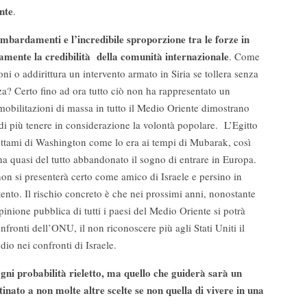
nte
.
mbardamenti e l’incredibile sproporzione tra le forze in
mente la credibilità della comunità internazionale
. Come
oni o addirittura un intervento armato in Siria se tollera senza
aza? Certo fino ad ora tutto ciò non ha rappresentato un
obilitazioni di massa in tutto il Medio Oriente dimostrano
i più tenere in considerazione la volontà popolare. L’Egitto
ettami di Washington come lo era ai tempi di Mubarak, così
a quasi del tutto abbandonato il sogno di entrare in Europa.
non si presenterà certo come amico di Israele e persino in
nto. Il rischio concreto è che nei prossimi anni, nonostante
opinione pubblica di tutti i paesi del Medio Oriente si potrà
onfronti dell’ONU, il non riconoscere più agli Stati Uniti il
io nei confronti di Israele.
i probabilità rieletto, ma quello che guiderà sarà un
tinato a non molte altre scelte se non quella di vivere in una