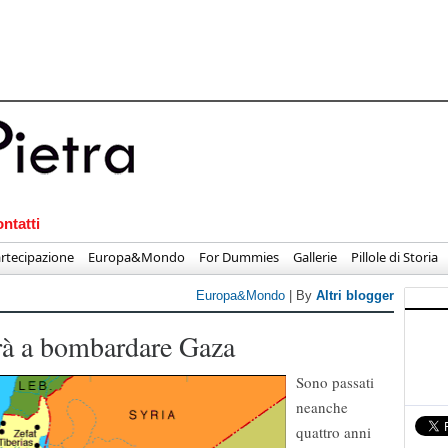
ntatti
rtecipazione
Europa&Mondo
For Dummies
Gallerie
Pillole di Storia
Europa&Mondo
| By
Altri blogger
erà a bombardare Gaza
Sono passati
neanche
quattro anni