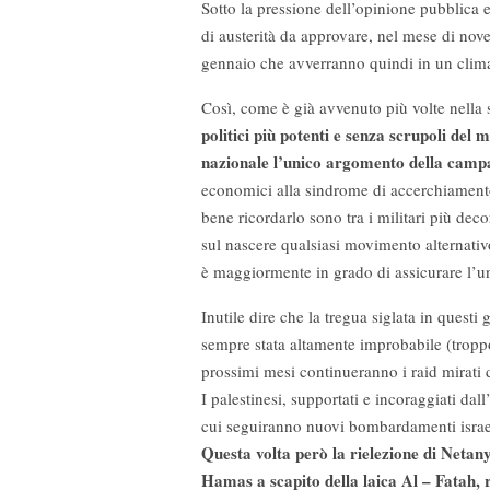
Sotto la pressione dell’opinione pubblica e
di austerità da approvare, nel mese di nov
gennaio che avverranno quindi in un clima
Così, come è già avvenuto più volte nella s
politici più potenti e senza scrupoli del 
nazionale l’unico argomento della camp
economici alla sindrome di accerchiamento, 
bene ricordarlo sono tra i militari più dec
sul nascere qualsiasi movimento alternativo
è maggiormente in grado di assicurare l’un
Inutile dire che la tregua siglata in questi 
sempre stata altamente improbabile (troppo
prossimi mesi continueranno i raid mirati d
I palestinesi, supportati e incoraggiati dal
cui seguiranno nuovi bombardamenti israelia
Questa volta però la rielezione di Netan
Hamas a scapito della laica Al – Fatah, r