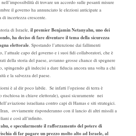
 nell’impossibilità di trovare un accordo sulle pesanti misure
embre il governo ha annunciato le elezioni anticipate a
 di incertezza crescente.
il premier Benjamin Netanyahu, uno dei
toria di Israele,
mondo, ha deciso di fare diventare il tema della sicurezza
agna elettorale
. Spostando l’attenzione dai fallimenti
l’attuale capo del governo e i suoi fidi collaboratori, che è
orati della storia del paese, avranno grosse chance di spegnere
, spingendo gli indecisi a dare fiducia ancora una volta a chi
ità e la salvezza del paese.
giorni è al dir poco labile. Se infatti l’opzione di terra è
 rischiosa in chiave elettorale), quasi sicuramente nei
ell’aviazione israeliana contro capi di Hamas e siti strategici.
l’Iran, ovviamente risponderanno con il lancio di altri missili a
ni e così all’infinito.
yahu, e specularmente il rafforzamento del potere di
ischia di far pagare un prezzo molto alto ad Israele, al