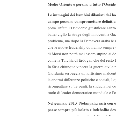
Medio Oriente e persino a tutto l’Occide
Le immagini dei bambini dilaniati dai bo
campo possono compromettere definitiva
potrà infatti l’Occidente giustificare sanzi
batter ciglio la strage degli innocenti a G
problema, ma dopo la Primavera araba le m
che le nuove leadership dovranno sempre d
di Morsi non potrà mai essere supino ai d
come la Turchia di Erdogan che del resto h
In Siria chiunque vincerà la guerra civile 
Giordania serpeggia un fortissimo malconte
le enormi differenze politiche e sociali, l’
ricompattare su tre punti: la sfiducia nei c
ruolo di leader democratico mondiale e l’od
Nel gennaio 2013 Netanyahu sarà con ogn
paese sempre più isolato e indebolito des